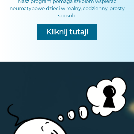
Nasz program pomaga szkołom wspierać
neuroatypowe dzieci w realny, codzienny, prosty
sposób.
Kliknij tutaj!