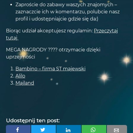
Zaproście do zabawy waszych znajomych –
zaznaczcie ich w komentarzu, polubcie nasz
profil i udostępniajcie gdzie się da:)
Biorąc udział akceptujesz regulamin:
Przeczytaj
tutaj
MEGA NAGRODY ???? otrzymacie dzięki
uprzejmości
Bambino – firma ST majewski
Alilo
Majland
Udostępnij ten post: