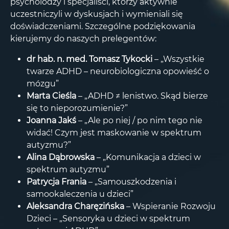
psycholodzy i specjaliści, którzy aktywnie
uczestniczyli w dyskusjach i wymieniali się
doświadczeniami. Szczególne podziękowania
kierujemy do naszych prelegentów:
dr hab. n. med. Tomasz Tykocki
– „Wszystkie
twarze ADHD – neurobiologiczna opowieść o
mózgu”
Marta Cieśla
– „ADHD ≠ lenistwo. Skąd bierze
się to nieporozumienie?”
Joanna Jakś
– „Ale po niej / po nim tego nie
widać! Czym jest maskowanie w spektrum
autyzmu?”
Alina Dąbrowska
– „Komunikacja a dzieci w
spektrum autyzmu”
Patrycja Frania
– „Samouszkodzenia i
samookaleczenia u dzieci”
Aleksandra Charęzińska
– Wspieranie Rozwoju
Dzieci – „Sensoryka u dzieci w spektrum