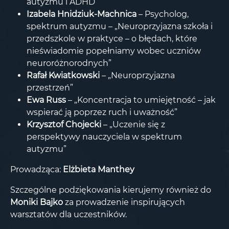
autyzmu i ADHD”
Izabela Hnidziuk-Machnica
– Psycholog,
spektrum autyzmu – „Neuroprzyjazna szkoła i
przedszkole w praktyce – o błędach, które
nieświadomie popełniamy wobec uczniów
neuroróżnorodnych”
Rafał Kwiatkowski
– „Neuroprzyjazna
przestrzeń”
Ewa Russ
– „Koncentracja to umiejętność – jak
wspierać ją poprzez ruch i uważność”
Krzysztof Chojecki
– „Uczenie się z
perspektywy nauczyciela w spektrum
autyzmu”
Prowadząca:
Elżbieta Manthey
Szczególne podziękowania kierujemy również do
Moniki Bajko
za prowadzenie inspirujących
warsztatów dla uczestników.